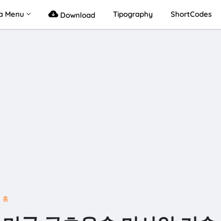
a Menu
Tipography
ShortCodes
Download
홈